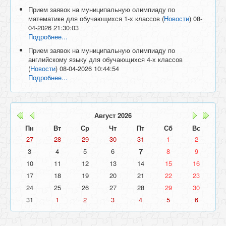
Прием заявок на муниципальную олимпиаду по
математике для обучающихся 1-х классов
(
Новости
)
08-
04-2026 21:30:03
Подробнее...
Прием заявок на муниципальную олимпиаду по
английскому языку для обучающихся 4-х классов
(
Новости
)
08-04-2026 10:44:54
Подробнее...
Август
2026
Пн
Вт
Ср
Чт
Пт
Сб
Вс
27
28
29
30
31
1
2
7
3
4
5
6
8
9
10
11
12
13
14
15
16
17
18
19
20
21
22
23
24
25
26
27
28
29
30
31
1
2
3
4
5
6