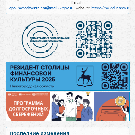
E-mail:
dpo_metodtsentr_sar@mail.52gov.ru
. website:
https://mc.edusarov.ru
.
Последние изменения