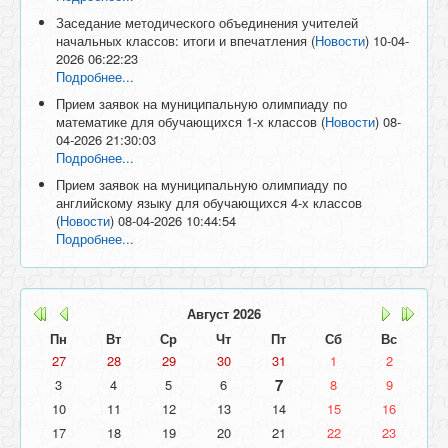
Заседание методического объединения учителей
начальных классов: итоги и впечатления
(
Новости
)
10-04-
2026 06:22:23
Подробнее...
Прием заявок на муниципальную олимпиаду по
математике для обучающихся 1-х классов
(
Новости
)
08-
04-2026 21:30:03
Подробнее...
Прием заявок на муниципальную олимпиаду по
английскому языку для обучающихся 4-х классов
(
Новости
)
08-04-2026 10:44:54
Подробнее...
Август
2026
Пн
Вт
Ср
Чт
Пт
Сб
Вс
27
28
29
30
31
1
2
7
3
4
5
6
8
9
10
11
12
13
14
15
16
17
18
19
20
21
22
23