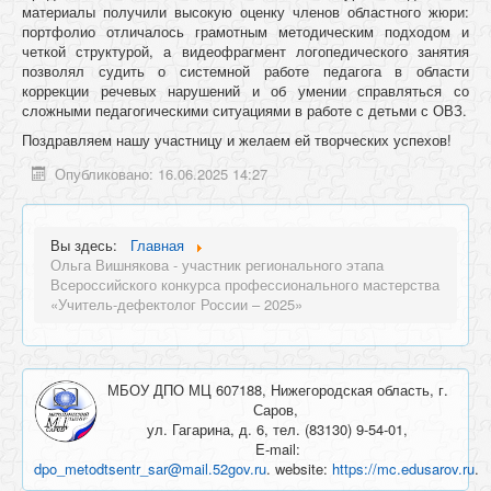
материалы получили высокую оценку членов областного жюри:
портфолио отличалось грамотным методическим подходом и
четкой структурой, а видеофрагмент логопедического занятия
позволял судить о системной работе педагога в области
коррекции речевых нарушений и об умении справляться со
сложными педагогическими ситуациями в работе с детьми с ОВЗ.
Поздравляем нашу участницу и желаем ей творческих успехов!
Опубликовано: 16.06.2025 14:27
Вы здесь:
Главная
Ольга Вишнякова - участник регионального этапа
Всероссийского конкурса профессионального мастерства
«Учитель-дефектолог России – 2025»
МБОУ ДПО МЦ 607188, Нижегородская область, г.
Саров,
ул. Гагарина, д. 6, тел. (83130) 9-54-01,
E-mail:
dpo_metodtsentr_sar@mail.52gov.ru
. website:
https://mc.edusarov.ru
.