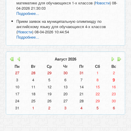
математике для обучающихся 1-х классов
(
Новости
)
08-
04-2026 21:30:03
Подробнее...
Прием заявок на муниципальную олимпиаду по
английскому языку для обучающихся 4-х классов
(
Новости
)
08-04-2026 10:44:54
Подробнее...
Август
2026
Пн
Вт
Ср
Чт
Пт
Сб
Вс
27
28
29
30
31
1
2
9
3
4
5
6
7
8
10
11
12
13
14
15
16
17
18
19
20
21
22
23
24
25
26
27
28
29
30
31
1
2
3
4
5
6