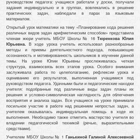
руководством педагога: учащиеся работали у доски, получали
задания индивидуально и в группах, вовлекались в решение
практических задач, наблюдали в парах за языковым
материалом.
Открытый урок математики на тему «Планирование хода решения
различных видов задач арифметическим способом» представила
членам жюри учитель МБОУ Школы № 16
Тюренкова Юлия
Юрьевна.
В ходе урока учитель использовал разнообразные
методы и приемы деятельностного подхода, повышающие
осознанность и мотивированность школьников в изучении данной
темы. На уроке Юлии Юрьевны прослеживалась четкая
структура, взаимосвязь всех этапов урока. Особого внимания
заслуживала работа по целеполаганию, рефлексии урока и
оцениванию его результатов, выполненная учащимися под
руководством педагога. Удачными были и педагогические находки
учителя: подобранные под различные виды задач планы их
решения и условно-символическая наглядность для облегчения
восприятия и анализа задач. Все учащиеся на уроке принимали
посильное участие в работе над решением непростых задач, а
учителем оказывалась индивидуальная помощь в ходе их
выполнения. Необходимо также отметить мастерство учителя во
владении педагогической техникой (речью, выразительными
средствами).
Учителем МБОУ Школы № 1
Ганькиной Галиной Алексеевной