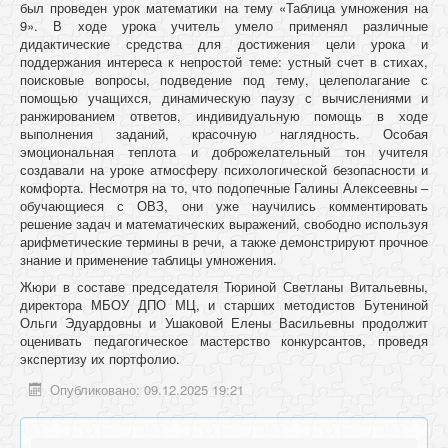
был проведен урок математики на тему «Таблица умножения на
9». В ходе урока учитель умело применял различные
дидактические средства для достижения цели урока и
поддержания интереса к непростой теме: устный счет в стихах,
поисковые вопросы, подведение под тему, целеполагание с
помощью учащихся, динамическую паузу с вычислениями и
ранжированием ответов, индивидуальную помощь в ходе
выполнения заданий, красочную наглядность. Особая
эмоциональная теплота и доброжелательный тон учителя
создавали на уроке атмосферу психологической безопасности и
комфорта. Несмотря на то, что подопечные Галины Алексеевны –
обучающиеся с ОВЗ, они уже научились комментировать
решение задач и математических выражений, свободно используя
арифметические термины в речи, а также демонстрируют прочное
знание и применение таблицы умножения.
Жюри в составе председателя Тюриной Светланы Витальевны,
директора МБОУ ДПО МЦ, и старших методистов Бутениной
Ольги Эдуардовны и Ушаковой Елены Васильевны продолжит
оценивать педагогическое мастерство конкурсантов, проведя
экспертизу их портфолио.
Опубликовано: 09.12.2025 19:21