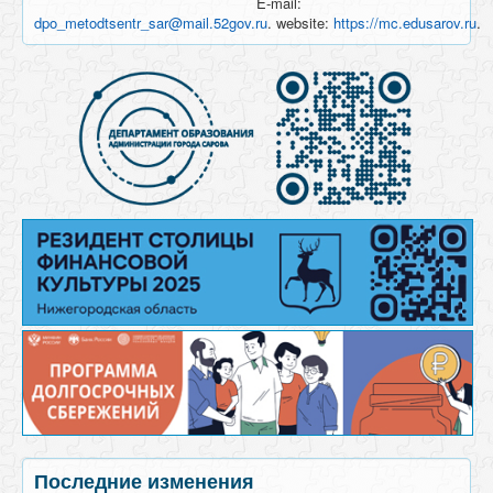
E-mail:
dpo_metodtsentr_sar@mail.52gov.ru
. website:
https://mc.edusarov.ru
.
Последние изменения