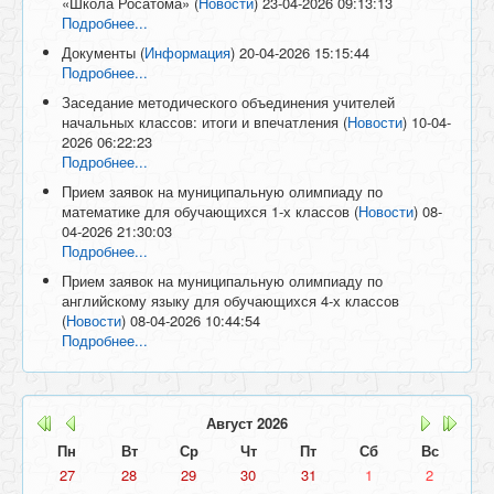
«Школа Росатома»
(
Новости
)
23-04-2026 09:13:13
Подробнее...
Документы
(
Информация
)
20-04-2026 15:15:44
Подробнее...
Заседание методического объединения учителей
начальных классов: итоги и впечатления
(
Новости
)
10-04-
2026 06:22:23
Подробнее...
Прием заявок на муниципальную олимпиаду по
математике для обучающихся 1-х классов
(
Новости
)
08-
04-2026 21:30:03
Подробнее...
Прием заявок на муниципальную олимпиаду по
английскому языку для обучающихся 4-х классов
(
Новости
)
08-04-2026 10:44:54
Подробнее...
Август
2026
Пн
Вт
Ср
Чт
Пт
Сб
Вс
27
28
29
30
31
1
2