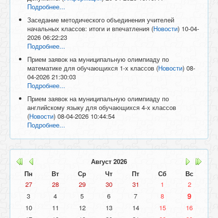
Подробнее...
Заседание методического объединения учителей
начальных классов: итоги и впечатления
(
Новости
)
10-04-
2026 06:22:23
Подробнее...
Прием заявок на муниципальную олимпиаду по
математике для обучающихся 1-х классов
(
Новости
)
08-
04-2026 21:30:03
Подробнее...
Прием заявок на муниципальную олимпиаду по
английскому языку для обучающихся 4-х классов
(
Новости
)
08-04-2026 10:44:54
Подробнее...
Август
2026
Пн
Вт
Ср
Чт
Пт
Сб
Вс
27
28
29
30
31
1
2
9
3
4
5
6
7
8
10
11
12
13
14
15
16