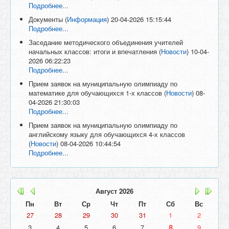
Подробнее...
Документы
(
Информация
)
20-04-2026 15:15:44
Подробнее...
Заседание методического объединения учителей
начальных классов: итоги и впечатления
(
Новости
)
10-04-
2026 06:22:23
Подробнее...
Прием заявок на муниципальную олимпиаду по
математике для обучающихся 1-х классов
(
Новости
)
08-
04-2026 21:30:03
Подробнее...
Прием заявок на муниципальную олимпиаду по
английскому языку для обучающихся 4-х классов
(
Новости
)
08-04-2026 10:44:54
Подробнее...
Август
2026
Пн
Вт
Ср
Чт
Пт
Сб
Вс
27
28
29
30
31
1
2
8
3
4
5
6
7
9