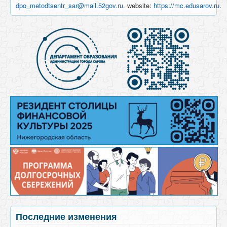
dpo_metodtsentr_sar@mail.52gov.ru
. website:
https://mc.edusarov.ru
.
Последние изменения