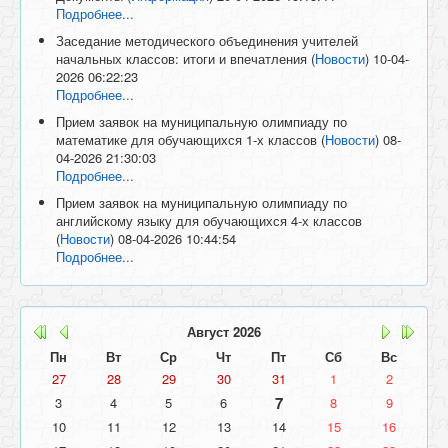
Подробнее...
Заседание методического объединения учителей
начальных классов: итоги и впечатления
(
Новости
)
10-04-
2026 06:22:23
Подробнее...
Прием заявок на муниципальную олимпиаду по
математике для обучающихся 1-х классов
(
Новости
)
08-
04-2026 21:30:03
Подробнее...
Прием заявок на муниципальную олимпиаду по
английскому языку для обучающихся 4-х классов
(
Новости
)
08-04-2026 10:44:54
Подробнее...
Август
2026
Пн
Вт
Ср
Чт
Пт
Сб
Вс
27
28
29
30
31
1
2
7
3
4
5
6
8
9
10
11
12
13
14
15
16