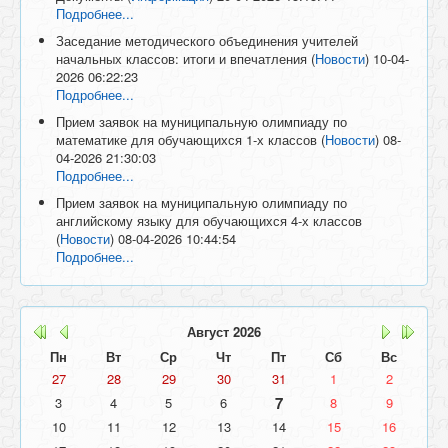
Подробнее...
Заседание методического объединения учителей
начальных классов: итоги и впечатления
(
Новости
)
10-04-
2026 06:22:23
Подробнее...
Прием заявок на муниципальную олимпиаду по
математике для обучающихся 1-х классов
(
Новости
)
08-
04-2026 21:30:03
Подробнее...
Прием заявок на муниципальную олимпиаду по
английскому языку для обучающихся 4-х классов
(
Новости
)
08-04-2026 10:44:54
Подробнее...
Август
2026
Пн
Вт
Ср
Чт
Пт
Сб
Вс
27
28
29
30
31
1
2
7
3
4
5
6
8
9
10
11
12
13
14
15
16