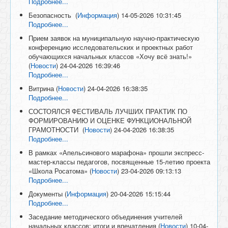
Подробнее...
Безопасность
(
Информация
)
14-05-2026 10:31:45
Подробнее...
Прием заявок на муниципальную научно-практическую
конференцию исследовательских и проектных работ
обучающихся начальных классов «Хочу всё знать!»
(
Новости
)
24-04-2026 16:39:46
Подробнее...
Витрина
(
Новости
)
24-04-2026 16:38:35
Подробнее...
СОСТОЯЛСЯ ФЕСТИВАЛЬ ЛУЧШИХ ПРАКТИК ПО
ФОРМИРОВАНИЮ И ОЦЕНКЕ ФУНКЦИОНАЛЬНОЙ
ГРАМОТНОСТИ
(
Новости
)
24-04-2026 16:38:35
Подробнее...
В рамках «Апельсинового марафона» прошли экспресс-
мастер-классы педагогов, посвященные 15-летию проекта
«Школа Росатома»
(
Новости
)
23-04-2026 09:13:13
Подробнее...
Документы
(
Информация
)
20-04-2026 15:15:44
Подробнее...
Заседание методического объединения учителей
начальных классов: итоги и впечатления
(
Новости
)
10-04-