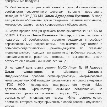
программные продукты.
Особый интерес слушателей вызвала тема «Психологические
особенности современного детства», которую представила
методист МБОУ ДПО МЦ
Ольга Эдуардовна Бутенина
. В ходе
лекции были обозначены яркие тенденции развития школьников,
которые составляют вызов современному образованию.
30 марта прошла лекция детского врача-психиатра ФГБУЗ КБ №
50 ФМБА России
Ольги Ивановны Виллер
, которая рассказала
педагогам об особенностях развития учащихся с особыми
образовательными потребностями, познакомила слушателей с
психолого-педагогическими рекомендациями по оказанию
индивидуального подхода при различных проблемах возрастно-
психологического развития, которые, к сожалению, стали
встречаться в начальной школе все чаще.
В последний день марта учителя МБОУ Лицея № 15
Азарова
Ольга Феликсовна
и
Шишкина Светлана
Владимировна
провели семинар-практикум «Формирование
метапредметных УУД младших школьников в условиях внедрения
ФГОС НОО посредством надпредметного курса «Мир
деятельности». Организаторы семинара остановились на
технологии развития основных видов УУД с помощью
возможностей специального курса «Мир деятельности»,
элементы которого смогут применять в своей работе и слушатели
курсов.