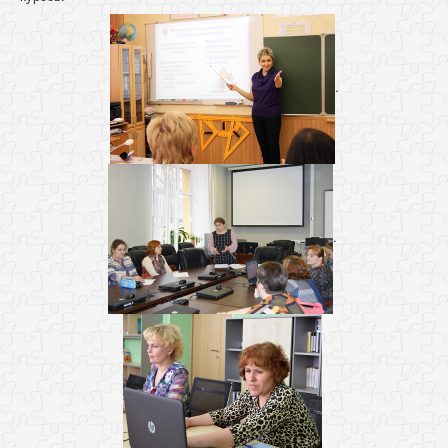
.
.
.
.
.
.