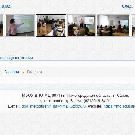
Назад
След.
транице категории
ь:
Главная
Галерея
МБОУ ДПО МЦ 607188, Нижегородская область, г. Саров,
ул. Гагарина, д. 6, тел. (83130) 9-54-01,
E-mail:
dpo_metodtsentr_sar@mail.52gov.ru
. website:
https://mc.edusar