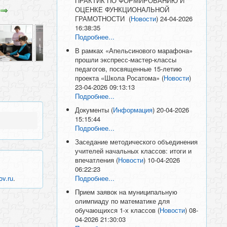
ПРАКТИК ПО ФОРМИРОВАНИЮ И
ОЦЕНКЕ ФУНКЦИОНАЛЬНОЙ
ГРАМОТНОСТИ
(
Новости
)
24-04-2026
16:38:35
Подробнее...
В рамках «Апельсинового марафона»
прошли экспресс-мастер-классы
педагогов, посвященные 15-летию
проекта «Школа Росатома»
(
Новости
)
23-04-2026 09:13:13
Подробнее...
Документы
(
Информация
)
20-04-2026
15:15:44
Подробнее...
Заседание методического объединения
учителей начальных классов: итоги и
впечатления
(
Новости
)
10-04-2026
06:22:23
Подробнее...
ov.ru
.
Прием заявок на муниципальную
олимпиаду по математике для
обучающихся 1-х классов
(
Новости
)
08-
04-2026 21:30:03