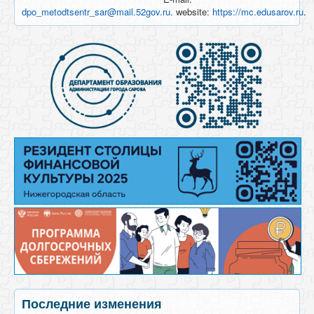
dpo_metodtsentr_sar@mail.52gov.ru
. website:
https://mc.edusarov.ru
.
Последние изменения