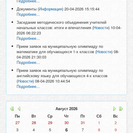
Подробнее...
Документы
(
Информация
)
20-04-2026 15:15:44
Подробнее...
Заседание методического объединения учителей
начальных классов: итоги и впечатления
(
Новости
)
10-04-
2026 06:22:23
Подробнее...
Прием заявок на муниципальную олимпиаду по
математике для обучающихся 1-х классов
(
Новости
)
08-
04-2026 21:30:03
Подробнее...
Прием заявок на муниципальную олимпиаду по
английскому языку для обучающихся 4-х классов
(
Новости
)
08-04-2026 10:44:54
Подробнее...
Август
2026
Пн
Вт
Ср
Чт
Пт
Сб
Вс
27
28
29
30
31
1
2
6
3
4
5
7
8
9