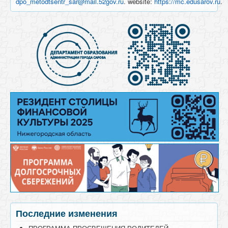
dpo_metodtsentr_sar@mail.52gov.ru
. website:
https://mc.edusarov.ru
.
Последние изменения