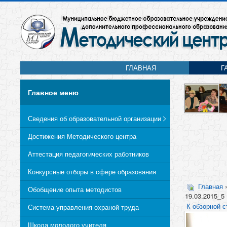
ГЛАВНАЯ
Г
Главное меню
Сведения об образовательной организации
Достижения Методического центра
Аттестация педагогических работников
Конкурсные отборы в сфере образования
Главная
Обобщение опыта методистов
19.03.2015_5
К обзорной с
Система управления охраной труда
Школа молодого учителя