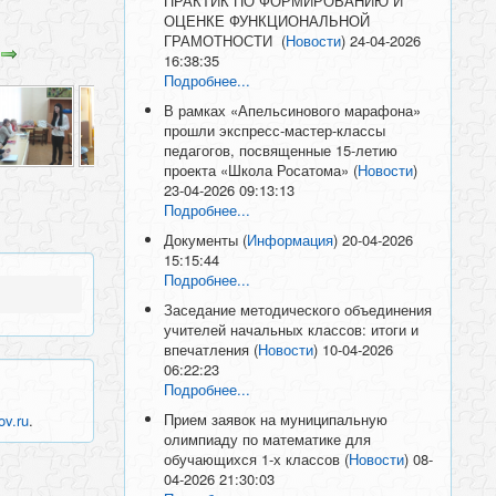
ПРАКТИК ПО ФОРМИРОВАНИЮ И
ОЦЕНКЕ ФУНКЦИОНАЛЬНОЙ
ГРАМОТНОСТИ
(
Новости
)
24-04-2026
16:38:35
Подробнее...
В рамках «Апельсинового марафона»
прошли экспресс-мастер-классы
педагогов, посвященные 15-летию
проекта «Школа Росатома»
(
Новости
)
23-04-2026 09:13:13
Подробнее...
Документы
(
Информация
)
20-04-2026
15:15:44
Подробнее...
Заседание методического объединения
учителей начальных классов: итоги и
впечатления
(
Новости
)
10-04-2026
06:22:23
Подробнее...
Прием заявок на муниципальную
ov.ru
.
олимпиаду по математике для
обучающихся 1-х классов
(
Новости
)
08-
04-2026 21:30:03