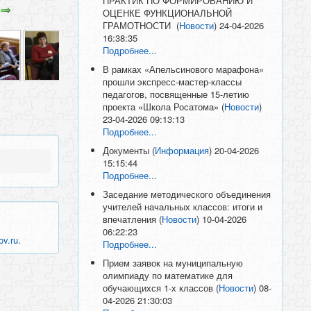
ПРАКТИК ПО ФОРМИРОВАНИЮ И
ОЦЕНКЕ ФУНКЦИОНАЛЬНОЙ
ГРАМОТНОСТИ
(
Новости
)
24-04-2026
16:38:35
Подробнее...
В рамках «Апельсинового марафона»
прошли экспресс-мастер-классы
педагогов, посвященные 15-летию
проекта «Школа Росатома»
(
Новости
)
23-04-2026 09:13:13
Подробнее...
Документы
(
Информация
)
20-04-2026
15:15:44
Подробнее...
Заседание методического объединения
учителей начальных классов: итоги и
впечатления
(
Новости
)
10-04-2026
06:22:23
ov.ru
.
Подробнее...
Прием заявок на муниципальную
олимпиаду по математике для
обучающихся 1-х классов
(
Новости
)
08-
04-2026 21:30:03