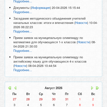
Подробнее...
Документы
(
Информация
)
20-04-2026 15:15:44
Подробнее...
Заседание методического объединения учителей
начальных классов: итоги и впечатления
(
Новости
)
10-04-
2026 06:22:23
Подробнее...
Прием заявок на муниципальную олимпиаду по
математике для обучающихся 1-х классов
(
Новости
)
08-
04-2026 21:30:03
Подробнее...
Прием заявок на муниципальную олимпиаду по
английскому языку для обучающихся 4-х классов
(
Новости
)
08-04-2026 10:44:54
Подробнее...
Август
2026
Пн
Вт
Ср
Чт
Пт
Сб
Вс
27
28
29
30
31
1
2
3
4
5
6
7
8
9