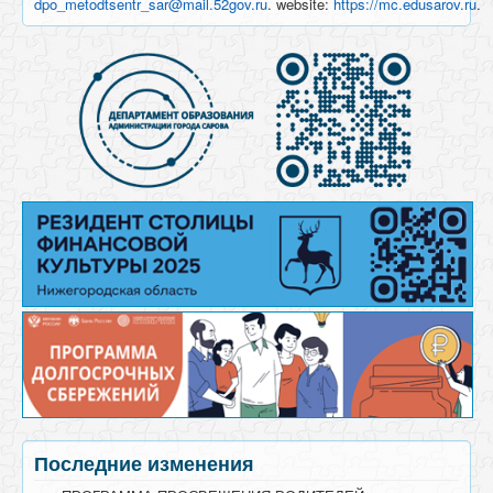
dpo_metodtsentr_sar@mail.52gov.ru
. website:
https://mc.edusarov.ru
.
Последние изменения