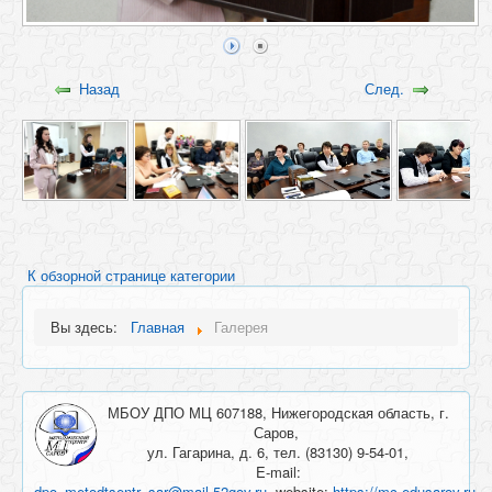
Назад
След.
К обзорной странице категории
Вы здесь:
Главная
Галерея
МБОУ ДПО МЦ 607188, Нижегородская область, г.
Саров,
ул. Гагарина, д. 6, тел. (83130) 9-54-01,
E-mail:
dpo_metodtsentr_sar@mail.52gov.ru
. website:
https://mc.edusarov.ru
.