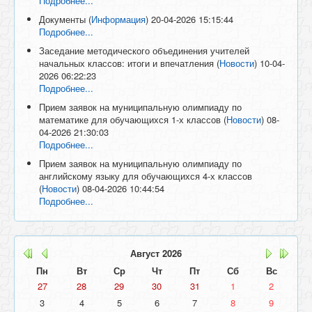
Подробнее...
Документы
(
Информация
)
20-04-2026 15:15:44
Подробнее...
Заседание методического объединения учителей
начальных классов: итоги и впечатления
(
Новости
)
10-04-
2026 06:22:23
Подробнее...
Прием заявок на муниципальную олимпиаду по
математике для обучающихся 1-х классов
(
Новости
)
08-
04-2026 21:30:03
Подробнее...
Прием заявок на муниципальную олимпиаду по
английскому языку для обучающихся 4-х классов
(
Новости
)
08-04-2026 10:44:54
Подробнее...
Август
2026
Пн
Вт
Ср
Чт
Пт
Сб
Вс
27
28
29
30
31
1
2
3
4
5
6
7
8
9