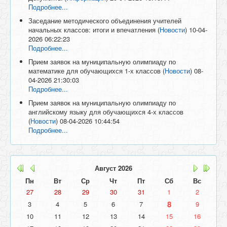
Подробнее...
Заседание методического объединения учителей
начальных классов: итоги и впечатления
(
Новости
)
10-04-
2026 06:22:23
Подробнее...
Прием заявок на муниципальную олимпиаду по
математике для обучающихся 1-х классов
(
Новости
)
08-
04-2026 21:30:03
Подробнее...
Прием заявок на муниципальную олимпиаду по
английскому языку для обучающихся 4-х классов
(
Новости
)
08-04-2026 10:44:54
Подробнее...
Август
2026
Пн
Вт
Ср
Чт
Пт
Сб
Вс
27
28
29
30
31
1
2
8
3
4
5
6
7
9
10
11
12
13
14
15
16