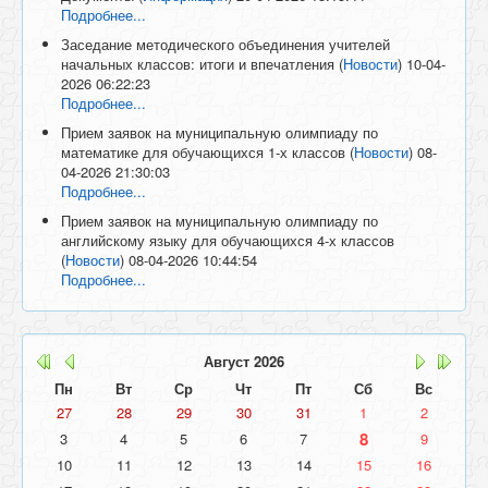
Подробнее...
Заседание методического объединения учителей
начальных классов: итоги и впечатления
(
Новости
)
10-04-
2026 06:22:23
Подробнее...
Прием заявок на муниципальную олимпиаду по
математике для обучающихся 1-х классов
(
Новости
)
08-
04-2026 21:30:03
Подробнее...
Прием заявок на муниципальную олимпиаду по
английскому языку для обучающихся 4-х классов
(
Новости
)
08-04-2026 10:44:54
Подробнее...
Август
2026
Пн
Вт
Ср
Чт
Пт
Сб
Вс
27
28
29
30
31
1
2
8
3
4
5
6
7
9
10
11
12
13
14
15
16