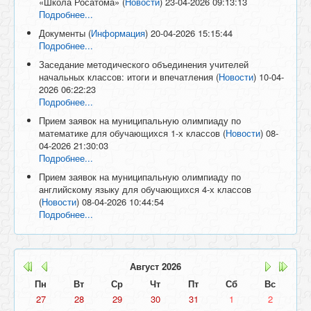
«Школа Росатома»
(
Новости
)
23-04-2026 09:13:13
Подробнее...
Документы
(
Информация
)
20-04-2026 15:15:44
Подробнее...
Заседание методического объединения учителей
начальных классов: итоги и впечатления
(
Новости
)
10-04-
2026 06:22:23
Подробнее...
Прием заявок на муниципальную олимпиаду по
математике для обучающихся 1-х классов
(
Новости
)
08-
04-2026 21:30:03
Подробнее...
Прием заявок на муниципальную олимпиаду по
английскому языку для обучающихся 4-х классов
(
Новости
)
08-04-2026 10:44:54
Подробнее...
Август
2026
Пн
Вт
Ср
Чт
Пт
Сб
Вс
27
28
29
30
31
1
2