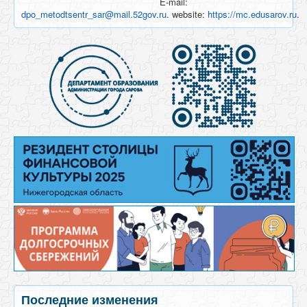
E-mail:
dpo_metodtsentr_sar@mail.52gov.ru
. website:
https://mc.edusarov.ru
.
Последние изменения