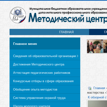
ГЛАВНАЯ
Г
Главное меню
Сведения об образовательной организации
Достижения Методического центра
Аттестация педагогических работников
Конкурсные отборы в сфере образования
Главная
Обобщение опыта методистов
мастерства «
К обзорной с
Система управления охраной труда
Школа молодого учителя