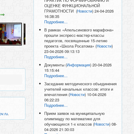
ПРАКТИК ПО ФОРМИРОВАНИЮ И
ОЦЕНКЕ ФУНКЦИОНАЛЬНОЙ
ГРАМОТНОСТИ
(
Новости
)
24-04-2026
16:38:35
Подробнее...
В рамках «Апельсинового марафона»
прошли экспресс-мастер-классы
педагогов, посвященные 15-летию
проекта «Школа Росатома»
(
Новости
)
23-04-2026 09:13:13
Подробнее...
Документы
(
Информация
)
20-04-2026
15:15:44
Подробнее...
Заседание методического объединения
учителей начальных классов: итоги и
впечатления
(
Новости
)
10-04-2026
06:22:23
Подробнее...
Прием заявок на муниципальную
ov.ru
.
олимпиаду по математике для
обучающихся 1-х классов
(
Новости
)
08-
04-2026 21:30:03