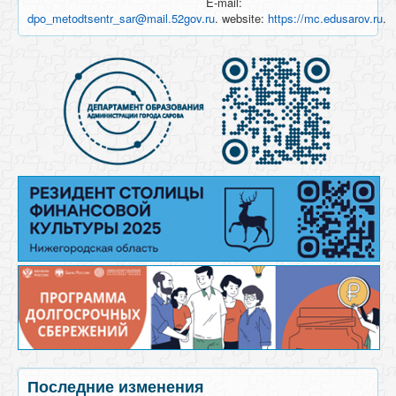
E-mail:
dpo_metodtsentr_sar@mail.52gov.ru
. website:
https://mc.edusarov.ru
.
Последние изменения