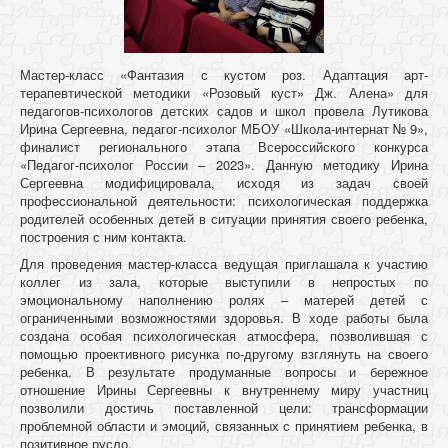
Мастер-класс «Фантазия с кустом роз. Адаптация арт-
терапевтической методики «Розовый куст» Дж. Алена» для
педагогов-психологов детских садов и школ провела Лутикова
Ирина Сергеевна, педагог-психолог МБОУ «Школа-интернат № 9»,
финалист регионального этапа Всероссийского конкурса
«Педагог-психолог России – 2023». Данную методику Ирина
Сергеевна модифицировала, исходя из задач своей
профессиональной деятельности: психологическая поддержка
родителей особенных детей в ситуации принятия своего ребенка,
построения с ним контакта.
Для проведения мастер-класса ведущая приглашала к участию
коллег из зала, которые выступили в непростых по
эмоциональному наполнению ролях – матерей детей с
ограниченными возможностями здоровья. В ходе работы была
создана особая психологическая атмосфера, позволившая с
помощью проективного рисунка по-другому взглянуть на своего
ребенка. В результате продуманные вопросы и бережное
отношение Ирины Сергеевны к внутреннему миру участниц
позволили достичь поставленной цели: трансформации
проблемной области и эмоций, связанных с принятием ребенка, в
позитивное русло.