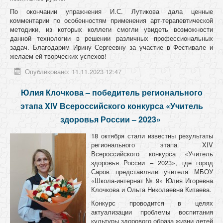
По окончании упражнения И.С. Лутикова дала ценные
комментарии по особенностям применения арт-терапевтической
методики, из которых коллеги смогли увидеть возможности
данной технологии в решении различных профессиональных
задач. Благодарим Ирину Сергеевну за участие в Фестивале и
желаем ей творческих успехов!
Опубликовано: 11.11.2023 12:47
Юлия Клочкова – победитель регионального
этапа XIV Всероссийского конкурса «Учитель
здоровья России – 2023»
18 октября стали известны результаты
регионального этапа XIV
Всероссийского конкурса «Учитель
здоровья России – 2023», где город
Саров представляли учителя МБОУ
«Школа-интернат № 9» Юлия Игоревна
Клочкова и Ольга Николаевна Китаева.
Конкурс проводится в целях
актуализации проблемы воспитания
культуры здорового образа жизни детей