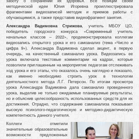
заботу о сохранении их здоровья. Все позиции своей
методической идеи Юлия Игоревна проиллюстрировала
фрагментами видеозаписей методик и приемов работы с
обучающимися, а также представив видеофрагмент занятия.
Александра Вадимовна Стрижова
, учитель МБОУ ЦО,
победитель городского конкурса «Современный учитель
начальных классов – 2022», продемонстрировала коллегам
видеозапись открытого урока и его самоанализ (тема «Число и
цифра 9»). Александра Вадимовна сделал акцент, в первую
очередь, на качественный самоанализ урока. Видеозапись ее
урока включала текстовые комментарии на кадрах, которые
позволили приглашенным на мероприятие педагогам отслеживать
ход урока и его этапы, что оказалось очень наглядно и показало,
как именно необходимо строить урок в технологии
деятельностного метода Л.Г. Петерсон. По итогам просмотра
урока Александра Вадимовна дала самоанализ проведенного
урока, выделив не только ожидаемые планируемые результаты,
но и объяснив целесообразность использованных средств для их
достижения. Отрадно, что содержание самоанализа показывает
высокую психолого-педагогическую и методико-дидактическую
компетентность данного учителя.
Коллеги отметили
значительные образовательные
возможности предложенных