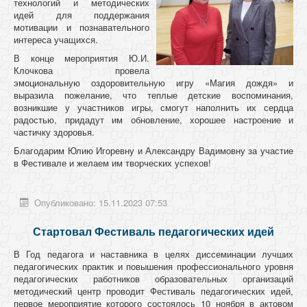
технологий и методических
идей для поддержания
мотивации и познавательного
интереса учащихся.
В конце мероприятия Ю.И.
Клочкова провела
эмоциональную оздоровительную игру «Магия дождя» и
выразила пожелание, что теплые детские воспоминания,
возникшие у участников игры, смогут наполнить их сердца
радостью, придадут им обновление, хорошее настроение и
частичку здоровья.
Благодарим Юлию Игоревну и Александру Вадимовну за участие
в Фестивале и желаем им творческих успехов!
Опубликовано: 15.11.2023 07:53
Стартовал Фестиваль педагогических идей
В Год педагога и наставника в целях диссеминации лучших
педагогических практик и повышения профессионального уровня
педагогических работников образовательных организаций
методический центр проводит Фестиваль педагогических идей,
первое мероприятие которого состоялось 10 ноября в актовом