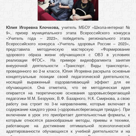
Юлия Игоревна Клочкова,
учитель МБОУ «Школа-интернат №
9», призер муниципального этапа Всероссийского конкурса
«Учитель года – 2023», победитель регионального этапа
Всероссийского конкурса «Учитель здоровья России – 2023»,
представила методическую мастерскую «Формирование
здорового образа жизни обучающихся с ОВЗ в условиях
реализации ФГОС». На примере видеофрагмента занятия
внеурочной деятельности «Транспорт. Виды транспорта»,
проведенного во 2-м классе, Юлия Игоревна раскрыла основные
концептуальные позиции своей педагогической деятельности,
носящей выраженный оздоравливающий эффект для ее
обучающихся. Она отметила, что ее методическая идея
опирается на теоретические основания здоровьесберегающей
педагогики М.М. Безруких, В.Ф. Базарного, Н.К. Смирнова, а свою
работу она строит по 3-м направлениям, которые включает в
содержание каждого урока («здоровьесберегающая триада»). При
включении в урок это приобретает деятельностные форматы, к
которым относятся разнообразные методы, приемы и техники,
работающие на достижение оптимальной психологической
адаптированности обучающихся к учебной деятельности и на