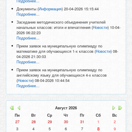
Подробнее...
Документы
(
Информация
)
20-04-2026 15:15:44
Подробнее...
Заседание методического объединения учителей
начальных классов: итоги и впечатления
(
Новости
)
10-04-
2026 06:22:23
Подробнее...
Прием заявок на муниципальную олимпиаду по
математике для обучающихся 1-х классов
(
Новости
)
08-
04-2026 21:30:03
Подробнее...
Прием заявок на муниципальную олимпиаду по
английскому языку для обучающихся 4-х классов
(
Новости
)
08-04-2026 10:44:54
Подробнее...
Август
2026
Пн
Вт
Ср
Чт
Пт
Сб
Вс
27
28
29
30
31
1
2
8
3
4
5
6
7
9