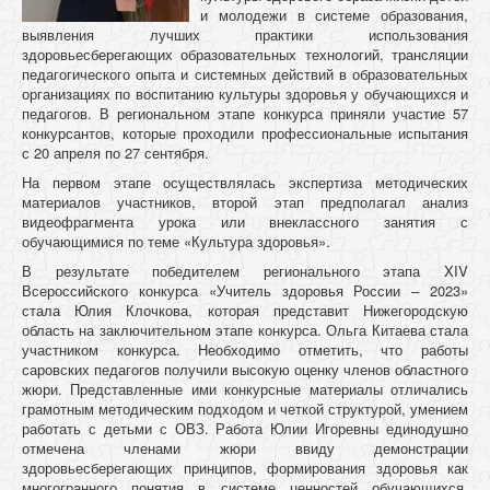
и молодежи в системе образования,
выявления лучших практики использования
здоровьесберегающих образовательных технологий, трансляции
педагогического опыта и системных действий в образовательных
организациях по воспитанию культуры здоровья у обучающихся и
педагогов. В региональном этапе конкурса приняли участие 57
конкурсантов, которые проходили профессиональные испытания
с 20 апреля по 27 сентября.
На первом этапе осуществлялась экспертиза методических
материалов участников, второй этап предполагал анализ
видеофрагмента урока или внеклассного занятия с
обучающимися по теме «Культура здоровья».
В результате победителем регионального этапа XIV
Всероссийского конкурса «Учитель здоровья России – 2023»
стала Юлия Клочкова, которая представит Нижегородскую
область на заключительном этапе конкурса. Ольга Китаева стала
участником конкурса. Необходимо отметить, что работы
саровских педагогов получили высокую оценку членов областного
жюри. Представленные ими конкурсные материалы отличались
грамотным методическим подходом и четкой структурой, умением
работать с детьми с ОВЗ. Работа Юлии Игоревны единодушно
отмечена членами жюри ввиду демонстрации
здоровьесберегающих принципов, формирования здоровья как
многогранного понятия в системе ценностей обучающихся,