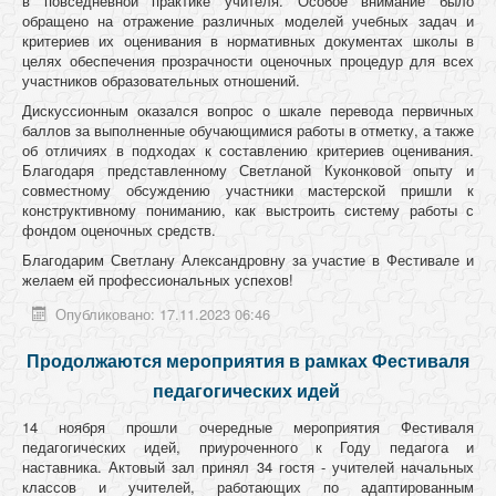
в повседневной практике учителя. Особое внимание было
обращено на отражение различных моделей учебных задач и
критериев их оценивания в нормативных документах школы в
целях обеспечения прозрачности оценочных процедур для всех
участников образовательных отношений.
Дискуссионным оказался вопрос о шкале перевода первичных
баллов за выполненные обучающимися работы в отметку, а также
об отличиях в подходах к составлению критериев оценивания.
Благодаря представленному Светланой Куконковой опыту и
совместному обсуждению участники мастерской пришли к
конструктивному пониманию, как выстроить систему работы с
фондом оценочных средств.
Благодарим Светлану Александровну за участие в Фестивале и
желаем ей профессиональных успехов!
Опубликовано: 17.11.2023 06:46
Продолжаются мероприятия в рамках Фестиваля
педагогических идей
14 ноября прошли очередные мероприятия Фестиваля
педагогических идей, приуроченного к Году педагога и
наставника. Актовый зал принял 34 гостя - учителей начальных
классов и учителей, работающих по адаптированным