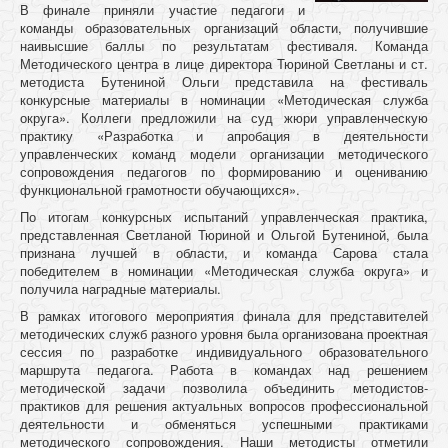
В финале приняли участие педагоги и
команды образовательных организаций области, получившие
наивысшие баллы по результатам фестиваля. Команда
Методического центра в лице директора Тюриной Светланы и ст.
методиста Бутениной Ольги представила на фестиваль
конкурсные материалы в номинации «Методическая служба
округа». Коллеги предложили на суд жюри управленческую
практику «Разработка и апробация в деятельности
управленческих команд модели организации методического
сопровождения педагогов по формированию и оцениванию
функциональной грамотности обучающихся».
По итогам конкурсных испытаний управленческая практика,
представленная Светланой Тюриной и Ольгой Бутениной, была
признана лучшей в области, и команда Сарова стала
победителем в номинации «Методическая служба округа» и
получила наградные материалы.
В рамках итогового мероприятия финала для представителей
методических служб разного уровня была организована проектная
сессия по разработке индивидуального образовательного
маршрута педагога. Работа в командах над решением
методической задачи позволила объединить методистов-
практиков для решения актуальных вопросов профессиональной
деятельности и обменяться успешными практиками
методического сопровождения. Наши методисты отметили