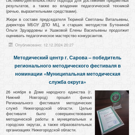
системно-деятельностного подхода для достижения предметных
результатов, а также во владении педагогической техникой
(речью, выразительными средствами).
Жюри в составе председателя Тюриной Светланы Витальевны,
директора МБОУ ДПО МЦ, и старших методистов Бутениной
Ольги Эдуардовны и Ушаковой Елены Васильевны продолжит
оценивать педагогическое мастерство конкурсантов.
Опубликовано: 12.12.2024 20:27
Методический центр г. Сарова – победитель
регионального методического фестиваля в
номинации «Муниципальная методическая
служба округа»
26 ноября в Доме народного единства (г.
Нижний Новгород) прошёл финал
Регионального фестиваля методических
служб Нижегородской области. Целью
фестиваля было совершенствование
методической работы в муниципальных и
городских округах, а также образовательных
организациях Нижегородской области.