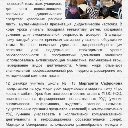
непростой темы всех учащихся,
для чего использовались
различные дидактические
средства: красочные рабочие
листы, мультимедийная презентация, дидактические карточки. В
ходе урока учитель поощряла инициативу детей, создавала
условия для эмоциональной открытости, доверия, благодаря
чему каждый ученик принимал активное участие в обсуждении
темы. Большое внимание уделялось здоровьесберегающим
аспектам: для поддержания необходимого уровня
работоспособности и профилактики утомления учащихся
использовалась активизирующая гимнастика, пальчиковые игры,
чередование видов деятельности. Члены жюри отмечают
значительный профессиональный рост педагога, расширение его
методической компетентности.
12 декабря учитель школы № 13
Маргарита Сафронова
представила на суд жюри урок окружающего мира на тему «Про
кошек и собак». Урок был построен в соответствии с ФГОС НОО,
ориентирован на формирование познавательных УУД (умение
анализировать информацию, выделять главное, называть
существенные признаки предметов и явлений) и коммуникативных
УУД (умение участвовать в коллективной коммуникативной
деятельности в информационной образовательной среде).
Маргарита Валерьевна использовала разнообразные методы и