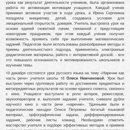
урока как результат деятельности учеников, была организована
работа по активизации мотивации учащихся. Каждый ученик
принимал активное участие в ходе урока, а Ирина Сергеевна
поощряла инициативу детей, создавала условия для
эмоциональной открытости, доверия. Учитель выстроила урок на
основе единой сюжетной линии, связанной с предстоящим
новогодним праздником, при этом каждый ученик получил
возможность проявить себя при выполнении математических
заданий. Педагогом были использованы разнообразные методы и
приемы деятельностного подхода, применялись электронные
дидактические материалы, работа с интерактивной доской, - все
это повышало осознанность и мотивированность школьников в
изучении темы.
10 декабря состоялся урок русского языка на тему «Наречие как
часть речи» учителя школы 16
Олеси Немчиновой.
Урок был
выстроен через групповую работу по достижению предметных и
метапредметных результатов на основе единого сюжета, связного
с кино. Учащиеся выступали в роли актеров, режиссеров,
звукооператоров и, выполняя задания учителя, снимали дубли
научного кино о части речи «наречие». Удачными были и
педагогические находки Олеси Петровны: богатый языковой
материал, орфографические задачи, дифференцированные
задания, рабочие листы команд. Необходимо отметить
мастерство учителя в подборе эффективных методов и приемов