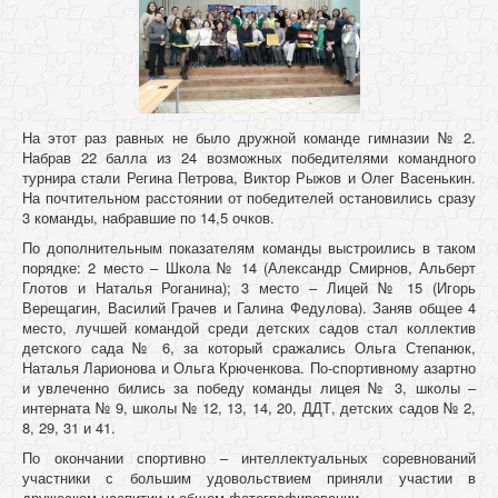
На этот раз равных не было дружной команде гимназии № 2.
Набрав 22 балла из 24 возможных победителями командного
турнира стали Регина Петрова, Виктор Рыжов и Олег Васенькин.
На почтительном расстоянии от победителей остановились сразу
3 команды, набравшие по 14,5 очков.
По дополнительным показателям команды выстроились в таком
порядке: 2 место – Школа № 14 (Александр Смирнов, Альберт
Глотов и Наталья Роганина); 3 место – Лицей № 15 (Игорь
Верещагин, Василий Грачев и Галина Федулова). Заняв общее 4
место, лучшей командой среди детских садов стал коллектив
детского сада № 6, за который сражались Ольга Степанюк,
Наталья Ларионова и Ольга Крюченкова. По-спортивному азартно
и увлеченно бились за победу команды лицея № 3, школы –
интерната № 9, школы № 12, 13, 14, 20, ДДТ, детских садов № 2,
8, 29, 31 и 41.
По окончании спортивно – интеллектуальных соревнований
участники с большим удовольствием приняли участии в
дружеском чаепитии и общем фотографировании.