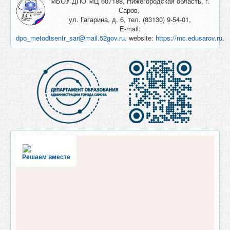
МБОУ ДПО МЦ 607188, Нижегородская область, г.
Саров,
ул. Гагарина, д. 6, тел. (83130) 9-54-01,
E-mail:
dpo_metodtsentr_sar@mail.52gov.ru
. website:
https://mc.edusarov.ru
.
Решаем вместе