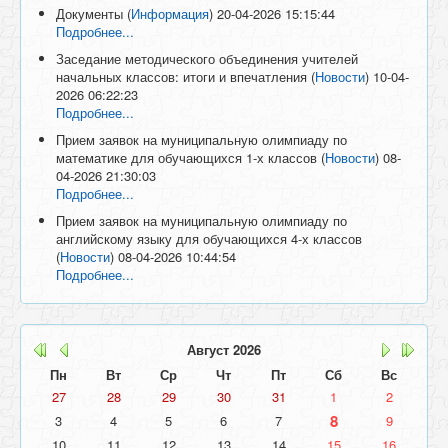
Документы
(
Информация
)
20-04-2026 15:15:44
Подробнее...
Заседание методического объединения учителей
начальных классов: итоги и впечатления
(
Новости
)
10-04-
2026 06:22:23
Подробнее...
Прием заявок на муниципальную олимпиаду по
математике для обучающихся 1-х классов
(
Новости
)
08-
04-2026 21:30:03
Подробнее...
Прием заявок на муниципальную олимпиаду по
английскому языку для обучающихся 4-х классов
(
Новости
)
08-04-2026 10:44:54
Подробнее...
Август
2026
Пн
Вт
Ср
Чт
Пт
Сб
Вс
27
28
29
30
31
1
2
8
3
4
5
6
7
9
10
11
12
13
14
15
16