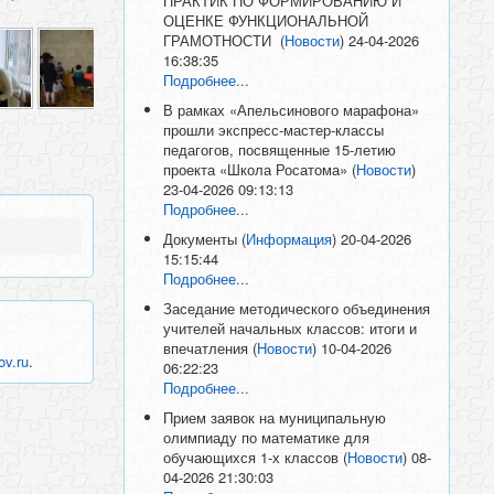
ПРАКТИК ПО ФОРМИРОВАНИЮ И
ОЦЕНКЕ ФУНКЦИОНАЛЬНОЙ
ГРАМОТНОСТИ
(
Новости
)
24-04-2026
16:38:35
Подробнее...
В рамках «Апельсинового марафона»
прошли экспресс-мастер-классы
педагогов, посвященные 15-летию
проекта «Школа Росатома»
(
Новости
)
23-04-2026 09:13:13
Подробнее...
Документы
(
Информация
)
20-04-2026
15:15:44
Подробнее...
Заседание методического объединения
учителей начальных классов: итоги и
впечатления
(
Новости
)
10-04-2026
ov.ru
.
06:22:23
Подробнее...
Прием заявок на муниципальную
олимпиаду по математике для
обучающихся 1-х классов
(
Новости
)
08-
04-2026 21:30:03