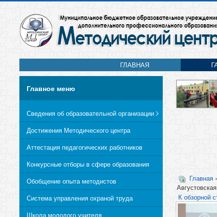
ГЛАВНАЯ
Г
Главное меню
Сведения об образовательной организации
Достижения Методического центра
Аттестация педагогических работников
Конкурсные отборы в сфере образования
Главная
Обобщение опыта методистов
Августовская
К обзорной с
Система управления охраной труда
Школа молодого учителя