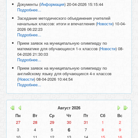
Документы
(
Информация
)
20-04-2026 15:15:44
Подробнее...
Заседание методического объединения учителей
начальных классов: итоги и впечатления
(
Новости
)
10-04-
2026 06:22:23
Подробнее...
Прием заявок на муниципальную олимпиаду по
математике для обучающихся 1-х классов
(
Новости
)
08-
04-2026 21:30:03
Подробнее...
Прием заявок на муниципальную олимпиаду по
английскому языку для обучающихся 4-х классов
(
Новости
)
08-04-2026 10:44:54
Подробнее...
Август
2026
Пн
Вт
Ср
Чт
Пт
Сб
Вс
27
28
29
30
31
1
2
6
3
4
5
7
8
9
10
11
12
13
14
15
16