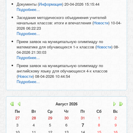
Документы
(
Информация
)
20-04-2026 15:15:44
Подробнее...
Заседание методического объединения учителей
начальных классов: итоги и впечатления
(
Новости
)
10-04-
2026 06:22:23
Подробнее...
Прием заявок на муниципальную олимпиаду по
математике для обучающихся 1-х классов
(
Новости
)
08-
04-2026 21:30:03
Подробнее...
Прием заявок на муниципальную олимпиаду по
английскому языку для обучающихся 4-х классов
(
Новости
)
08-04-2026 10:44:54
Подробнее...
Август
2026
Пн
Вт
Ср
Чт
Пт
Сб
Вс
27
28
29
30
31
1
2
7
3
4
5
6
8
9
10
11
12
13
14
15
16