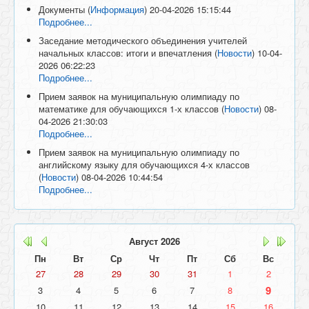
Документы
(
Информация
)
20-04-2026 15:15:44
Подробнее...
Заседание методического объединения учителей
начальных классов: итоги и впечатления
(
Новости
)
10-04-
2026 06:22:23
Подробнее...
Прием заявок на муниципальную олимпиаду по
математике для обучающихся 1-х классов
(
Новости
)
08-
04-2026 21:30:03
Подробнее...
Прием заявок на муниципальную олимпиаду по
английскому языку для обучающихся 4-х классов
(
Новости
)
08-04-2026 10:44:54
Подробнее...
Август
2026
Пн
Вт
Ср
Чт
Пт
Сб
Вс
27
28
29
30
31
1
2
9
3
4
5
6
7
8
10
11
12
13
14
15
16