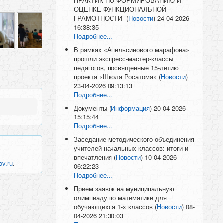
ПРАКТИК ПО ФОРМИРОВАНИЮ И
ОЦЕНКЕ ФУНКЦИОНАЛЬНОЙ
ГРАМОТНОСТИ
(
Новости
)
24-04-2026
16:38:35
Подробнее...
В рамках «Апельсинового марафона»
прошли экспресс-мастер-классы
педагогов, посвященные 15-летию
проекта «Школа Росатома»
(
Новости
)
23-04-2026 09:13:13
Подробнее...
Документы
(
Информация
)
20-04-2026
15:15:44
Подробнее...
Заседание методического объединения
учителей начальных классов: итоги и
впечатления
(
Новости
)
10-04-2026
ov.ru
.
06:22:23
Подробнее...
Прием заявок на муниципальную
олимпиаду по математике для
обучающихся 1-х классов
(
Новости
)
08-
04-2026 21:30:03