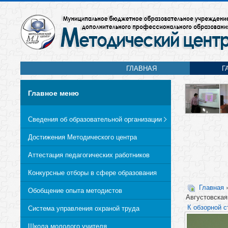
ГЛАВНАЯ
Г
Главное меню
Сведения об образовательной организации
Достижения Методического центра
Аттестация педагогических работников
Конкурсные отборы в сфере образования
Главная
Обобщение опыта методистов
Августовская
К обзорной с
Система управления охраной труда
Школа молодого учителя