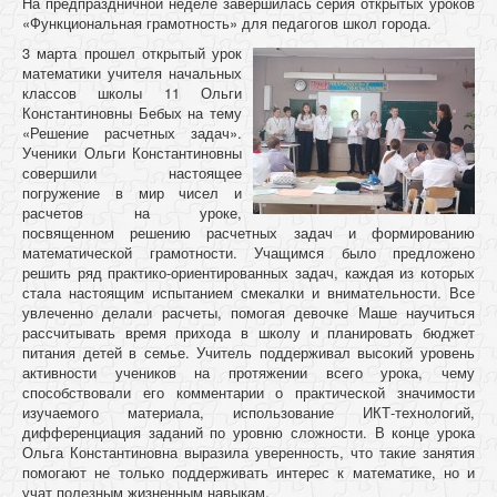
На предпраздничной неделе завершилась серия открытых уроков
«Функциональная грамотность» для педагогов школ города.
3 марта прошел открытый урок
математики учителя начальных
классов школы 11 Ольги
Константиновны Бебых на тему
«Решение расчетных задач».
Ученики Ольги Константиновны
совершили настоящее
погружение в мир чисел и
расчетов на уроке,
посвященном решению расчетных задач и формированию
математической грамотности. Учащимся было предложено
решить ряд практико-ориентированных задач, каждая из которых
стала настоящим испытанием смекалки и внимательности. Все
увлеченно делали расчеты, помогая девочке Маше научиться
рассчитывать время прихода в школу и планировать бюджет
питания детей в семье. Учитель поддерживал высокий уровень
активности учеников на протяжении всего урока, чему
способствовали его комментарии о практической значимости
изучаемого материала, использование ИКТ-технологий,
дифференциация заданий по уровню сложности. В конце урока
Ольга Константиновна выразила уверенность, что такие занятия
помогают не только поддерживать интерес к математике, но и
учат полезным жизненным навыкам.