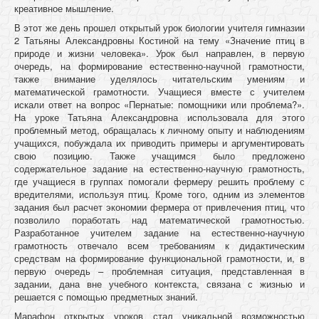
креативное мышление.
В этот же день прошел открытый урок биологии учителя гимназии
2 Татьяны Александровны Костиной на тему «Значение птиц в
природе и жизни человека». Урок был направлен, в первую
очередь, на формирование естественно-научной грамотности,
также внимание уделялось читательским умениям и
математической грамотности. Учащиеся вместе с учителем
искали ответ на вопрос «Пернатые: помощники или проблема?».
На уроке Татьяна Александровна использовала для этого
проблемный метод, обращалась к личному опыту и наблюдениям
учащихся, побуждала их приводить примеры и аргументировать
свою позицию. Также учащимся было предложено
содержательное задание на естественно-научную грамотность,
где учащиеся в группах помогали фермеру решить проблему с
вредителями, используя птиц. Кроме того, одним из элементов
задания был расчет экономии фермера от привлечения птиц, что
позволило поработать над математической грамотностью.
Разработанное учителем задание на естественно-научную
грамотность отвечало всем требованиям к дидактическим
средствам на формирование функциональной грамотности, и, в
первую очередь – проблемная ситуация, представленная в
задании, дана вне учебного контекста, связана с жизнью и
решается с помощью предметных знаний.
Марафон открытых уроков стал уникальной возможностью