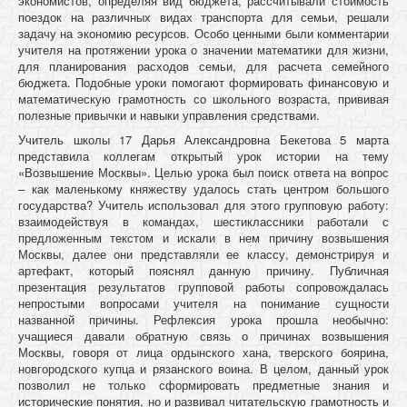
экономистов, определяя вид бюджета, рассчитывали стоимость
поездок на различных видах транспорта для семьи, решали
задачу на экономию ресурсов. Особо ценными были комментарии
учителя на протяжении урока о значении математики для жизни,
для планирования расходов семьи, для расчета семейного
бюджета. Подобные уроки помогают формировать финансовую и
математическую грамотность со школьного возраста, прививая
полезные привычки и навыки управления средствами.
Учитель школы 17 Дарья Александровна Бекетова 5 марта
представила коллегам открытый урок истории на тему
«Возвышение Москвы». Целью урока был поиск ответа на вопрос
– как маленькому княжеству удалось стать центром большого
государства? Учитель использовал для этого групповую работу:
взаимодействуя в командах, шестиклассники работали с
предложенным текстом и искали в нем причину возвышения
Москвы, далее они представляли ее классу, демонстрируя и
артефакт, который пояснял данную причину. Публичная
презентация результатов групповой работы сопровождалась
непростыми вопросами учителя на понимание сущности
названной причины. Рефлексия урока прошла необычно:
учащиеся давали обратную связь о причинах возвышения
Москвы, говоря от лица ордынского хана, тверского боярина,
новгородского купца и рязанского воина. В целом, данный урок
позволил не только сформировать предметные знания и
исторические понятия, но и развивал читательскую грамотность и