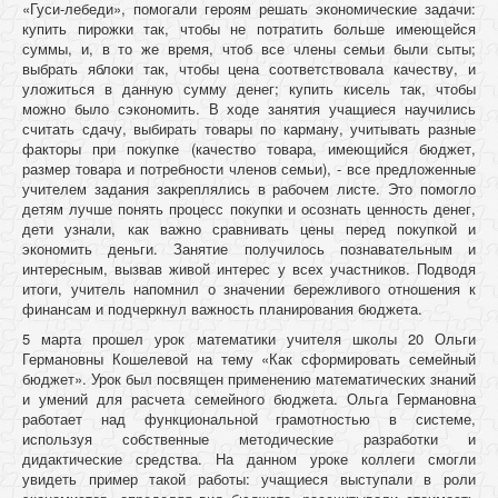
«Гуси-лебеди», помогали героям решать экономические задачи:
купить пирожки так, чтобы не потратить больше имеющейся
суммы, и, в то же время, чтоб все члены семьи были сыты;
выбрать яблоки так, чтобы цена соответствовала качеству, и
уложиться в данную сумму денег; купить кисель так, чтобы
можно было сэкономить. В ходе занятия учащиеся научились
считать сдачу, выбирать товары по карману, учитывать разные
факторы при покупке (качество товара, имеющийся бюджет,
размер товара и потребности членов семьи), - все предложенные
учителем задания закреплялись в рабочем листе. Это помогло
детям лучше понять процесс покупки и осознать ценность денег,
дети узнали, как важно сравнивать цены перед покупкой и
экономить деньги. Занятие получилось познавательным и
интересным, вызвав живой интерес у всех участников. Подводя
итоги, учитель напомнил о значении бережливого отношения к
финансам и подчеркнул важность планирования бюджета.
5 марта прошел урок математики учителя школы 20 Ольги
Германовны Кошелевой на тему «Как сформировать семейный
бюджет». Урок был посвящен применению математических знаний
и умений для расчета семейного бюджета. Ольга Германовна
работает над функциональной грамотностью в системе,
используя собственные методические разработки и
дидактические средства. На данном уроке коллеги смогли
увидеть пример такой работы: учащиеся выступали в роли