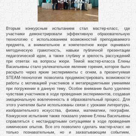
Вторым конкурсным испытанием стал мастер-класс, где
участники демонстрировали эффективную образовательную
технологию с использованием возможностей преподаваемого
предмета, а внимательное и компетентное жюри оценивало
методическую грамотность, навыки публичной презентации
педагогической идеи, а также глубину и зрелость рассуждений
при ответах на вопросы жюри. Темой мастер-класса Елены
Васильевны стало увлекательное явление горения, которое было
раскрыто через яркие эксперименты с огнем, а презентуемая
STEAM-технология позволила продемонстрировать возможности
работы с мотивацией участников и метапредметными умениями
при погружении в данную тему. Особое внимание было уделено
чувствам участников в ходе проведения экспериментов, создавая
эмоциональную вовлеченность в образовательный процесс. Для
этого учителем были использованы связи с уроками литературы,
изобразительного искусства, физики, математики, географии.
Конкурсное испытание также показало умение Елены Васильевны
справляться с нестандартными ситуациями в ходе проведения
химических опытов. Все это позволило сделать мастер-класс не
только познавательным, но и захватывающим событием,