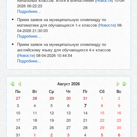
начальных классов: итоги и впечатления
(
Новости
)
10-04-
2026 06:22:23
Подробнее...
Прием заявок на муниципальную олимпиаду по
математике для обучающихся 1-х классов
(
Новости
)
08-
04-2026 21:30:03
Подробнее...
Прием заявок на муниципальную олимпиаду по
английскому языку для обучающихся 4-х классов
(
Новости
)
08-04-2026 10:44:54
Подробнее...
Август
2026
Пн
Вт
Ср
Чт
Пт
Сб
Вс
27
28
29
30
31
1
2
7
3
4
5
6
8
9
10
11
12
13
14
15
16
17
18
19
20
21
22
23
24
25
26
27
28
29
30
31
1
2
3
4
5
6